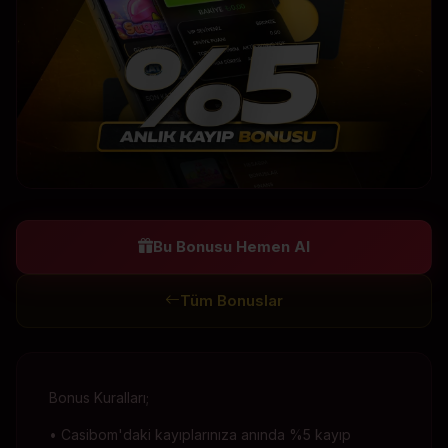
Bu Bonusu Hemen Al
Tüm Bonuslar
Bonus Kuralları;
• Casibom'daki kayıplarınıza anında %5 kayıp