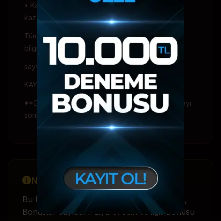
• Kayıp bonusu ile aldığınız bonusun herhangi bir
kazanç sınırı ya da çevrim şartı bulunmamaktadır.
Tüm kurallar ve sık sorulan sorular için detaylı
bilgilere Bonus kuralları
sayfasından ulaşabilirsiniz
KAYIP BONUSU AL
**Casibom gerekli görüldüğü takdirde kampanyayı
sonlandırma hakkını saklı tutar.
Nasıl Alınır?
Bu bonusu almak için Casibom'a giriş yapın,
Bonuslar sayfasını ziyaret edin ve ilgili bonusu