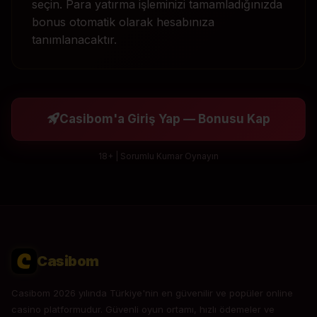
seçin. Para yatırma işleminizi tamamladığınızda
bonus otomatik olarak hesabınıza
tanımlanacaktır.
Casibom'a Giriş Yap — Bonusu Kap
18+ | Sorumlu Kumar Oynayın
Casibom
Casibom 2026 yılında Türkiye'nin en güvenilir ve popüler online
casino platformudur. Güvenli oyun ortamı, hızlı ödemeler ve