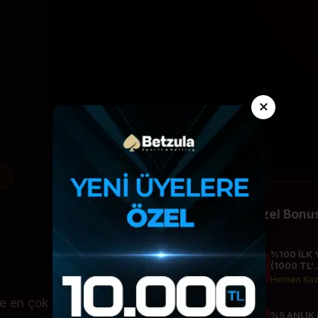
✕
u
Özel Bonu
%100 İLK
(1000 TL'..
Hemen Ka
e en çok tercih edilen
%5 ANLIK