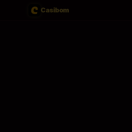
Casibom