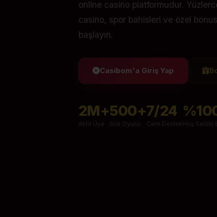
online casino platformudur. Yüzlerc
casino, spor bahisleri ve özel bon
başlayın.
Casibom'a Giriş Yap
Bo
2M+
500+
7/24
%10
Aktif Üye
Slot Oyunu
Canlı Destek
Hoş Geldin